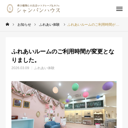
ホーム
ご予約
お知らせ
ふれあい体験
ふれあいルームのご利用時間が変更となりました。
LINE
Instagram
ふれあいルームのご利用時間が変更とな
触れ合い体験予約
りました。
ご予約確認・キャンセル
2026.03.09
ふれあい体験
カフェメニュー
ペット同伴の方へ
イベント・オフ会
動物ギャラリー